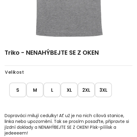
Triko - NENAHÝBEJTE SE Z OKEN
Velikost
S
M
L
XL
2XL
3XL
Dopraváci milují cedulky! Ať už je na nich cílová stanice,
linka nebo upozornění. Tak se prosím posaďte, připravte si
jízdní doklady a NENAHÝBEJTE SE Z OKEN! Písk-píííísk a
jedeeeem!