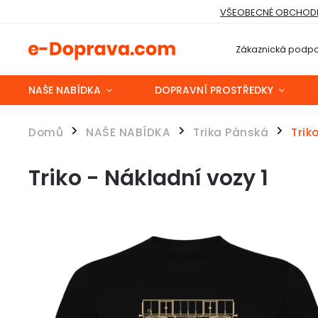
VŠEOBECNÉ OBCHODN
Zákaznická podpo
NAŠE NABÍDKA
DOPRAVNÍ PROSTŘEDKY
Domů
NAŠE NABÍDKA
Trika Pánská
Trik
/
/
/
Triko - Nákladní vozy 1