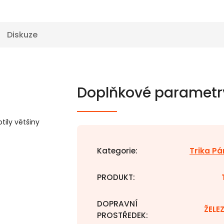
Diskuze
Doplňkové parametr
otily většiny
Kategorie
:
Trika P
PRODUKT
:
DOPRAVNÍ
ŽELE
PROSTŘEDEK
: