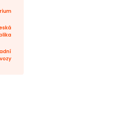
rium
eská
blika
adní
vozy