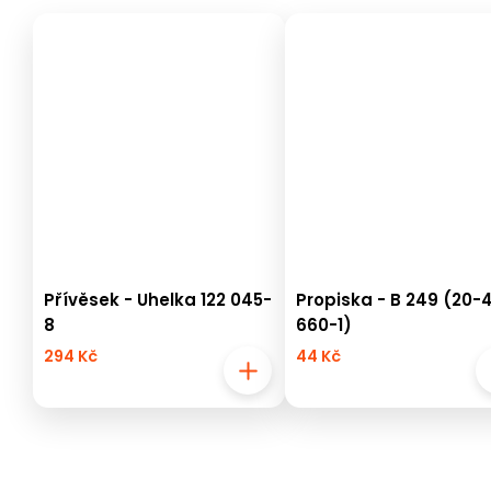
Přívěsek - Uhelka 122 045-
Propiska - B 249 (20-4
8
660-1)
294 Kč
44 Kč