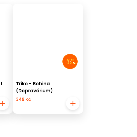
494 Kč
–29 %
1
Triko - Bobina
(Dopravárium)
349 Kč