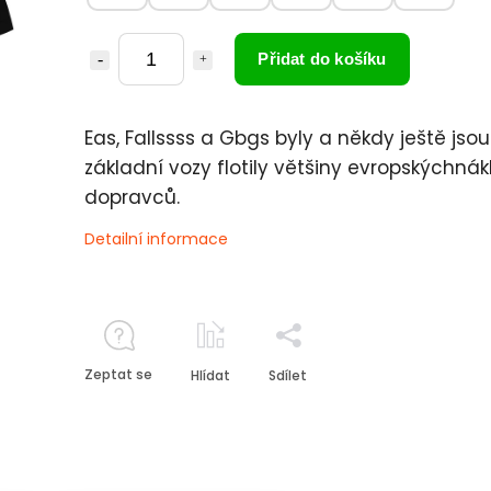
Přidat do košíku
Eas, Fallssss a Gbgs byly a někdy ještě jsou
základní vozy flotily většiny evropskýchná
dopravců.
Detailní informace
Zeptat se
Hlídat
Sdílet