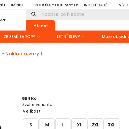
Í PODMÍNKY
PODMÍNKY OCHRANY OSOBNÍCH ÚDAJŮ
VŠE 
ra:
Hledat
ZE ZEMÍ EVROPY
LETNÍ SLEVY
Moje objedn
o - Nákladní vozy 1
594 Kč
Zvolte variantu
Velikost
S
M
L
XL
2XL
3XL