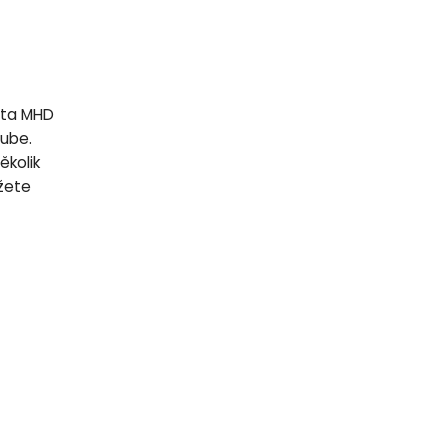
ěta MHD
Tube.
několik
ůžete