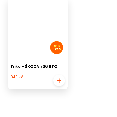
494 Kč
–29 %
Triko - ŠKODA 706 RTO
349 Kč