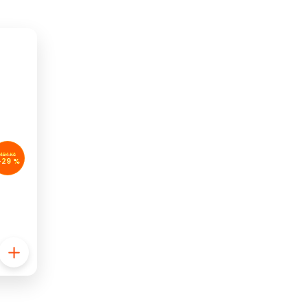
494 Kč
–29 %