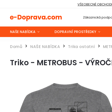
VŠEOBECNÉ OBCHODN
Zákaznická podpo
NAŠE NABÍDKA
DOPRAVNÍ PROSTŘEDKY
Domů
NAŠE NABÍDKA
Trika ostatní
MET
/
/
/
Triko - METROBUS - VÝROČ