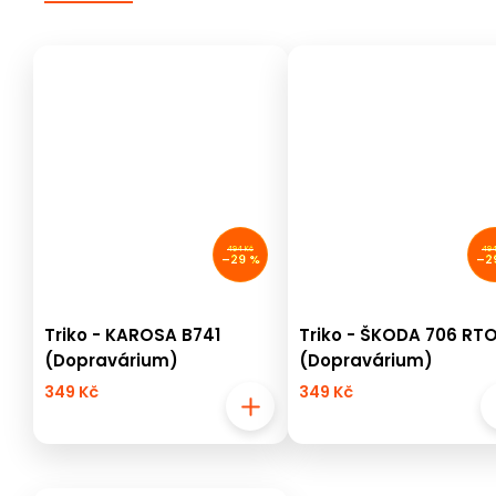
494 Kč
494
–29 %
–2
Triko - KAROSA B741
Triko - ŠKODA 706 RT
(Dopravárium)
(Dopravárium)
349 Kč
349 Kč