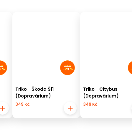
 Kč
494 Kč
9 %
–29 %
O
Triko - Škoda Š11
Triko - Citybus
(Dopravárium)
(Dopravárium)
349 Kč
349 Kč