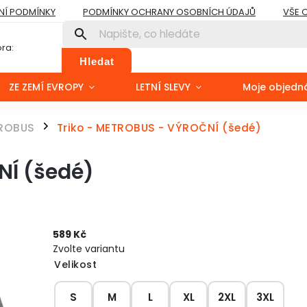
Í PODMÍNKY
PODMÍNKY OCHRANY OSOBNÍCH ÚDAJŮ
VŠE 
ra:
Hledat
ZE ZEMÍ EVROPY
LETNÍ SLEVY
Moje objedn
ROBUS
Triko - METROBUS - VÝROČNÍ (šedé)
/
NÍ (šedé)
589 Kč
Zvolte variantu
Velikost
S
M
L
XL
2XL
3XL