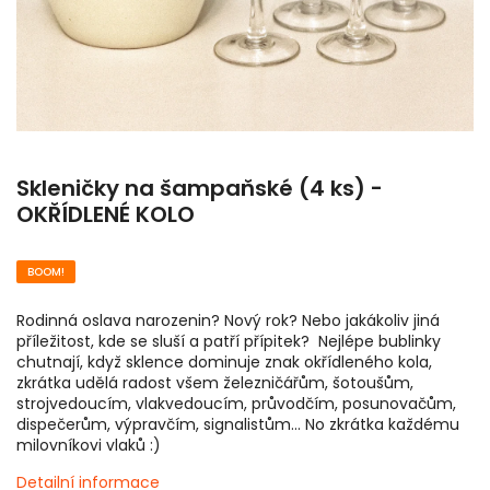
Skleničky na šampaňské (4 ks) -
OKŘÍDLENÉ KOLO
BOOM!
Rodinná oslava narozenin? Nový rok? Nebo jakákoliv jiná
příležitost, kde se sluší a patří přípitek? Nejlépe bublinky
chutnají, když sklence dominuje znak okřídleného kola,
zkrátka udělá radost všem železničářům, šotoušům,
strojvedoucím, vlakvedoucím, průvodčím, posunovačům,
dispečerům, výpravčím, signalistům... No zkrátka každému
milovníkovi vlaků :)
Detailní informace