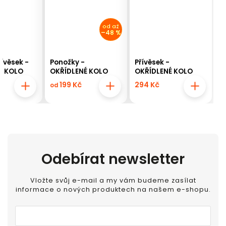
od
až
–48 %
řívěsek -
Ponožky -
Přívěsek -
É KOLO
OKŘÍDLENÉ KOLO
OKŘÍDLENÉ KOLO
199 Kč
294 Kč
od
Odebírat newsletter
Vložte svůj e-mail a my vám budeme zasílat
informace o nových produktech na našem e-shopu.