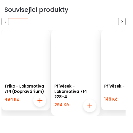
Související produkty
Previous
Next
Triko - Lokomotiva
Přívěsek -
Přívěsek - Z
714 (Dopravárium)
Lokomotiva 714
228-4
149 Kč
494 Kč
294 Kč