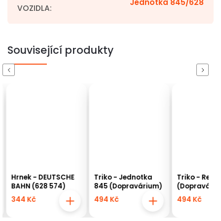
Jednotka 845/628
VOZIDLA
:
Související produkty
Previous
Next
Hrnek - DEUTSCHE
Triko - Jednotka
Triko - Regio
BAHN (628 574)
845 (Dopravárium)
(Dopraváriu
344 Kč
494 Kč
494 Kč