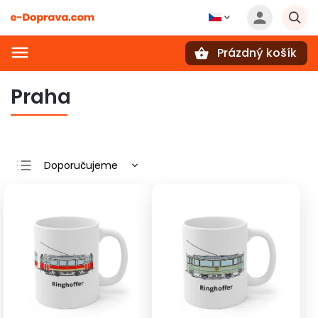
Prázdný košík
Hledat
Praha
Doporučujeme
Nejlevnější
Nejdražší
Nejprodávanější
Abecedně