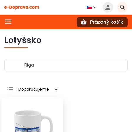
Prázdný košík
Hledat
Lotyšsko
Riga
Doporučujeme
Nejlevnější
Nejdražší
Nejprodávanější
Abecedně