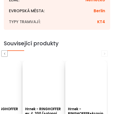
EVROPSKÁ MĚSTA
:
Berlin
TYPY TRAMVAJÍ
:
KT4
Související produkty
Previous
Next
RINGHOFFER
Hrnek - RINGHOFFER
Hrnek -
ev. č. 200 (salonní
RINGHOFFER+krasin