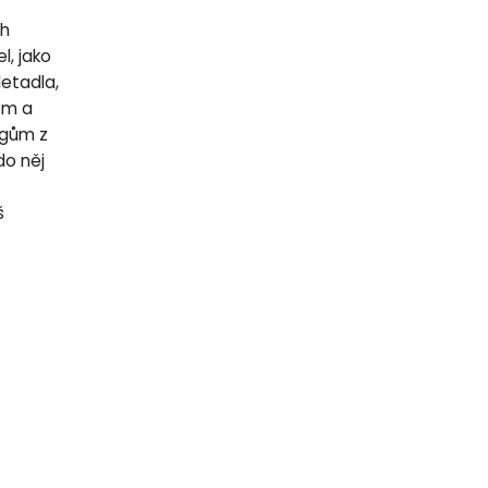
ch
l, jako
letadla,
lem a
egům z
do něj
š