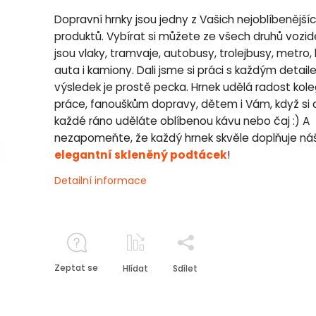
Dopravní hrnky jsou jedny z Vašich nejoblíbenější
produktů. Vybírat si můžete ze všech druhů vozide
jsou vlaky, tramvaje, autobusy, trolejbusy, metro, 
auta i kamiony. Dali jsme si práci s každým detai
výsledek je prostě pecka. Hrnek udělá radost kol
práce, fanouškům dopravy, dětem i Vám, když si 
každé ráno uděláte oblíbenou kávu nebo čaj :) A
nezapomeňte, že každý hrnek skvěle doplňuje ná
elegantní skleněný podtácek
!
Detailní informace
Zeptat se
Hlídat
Sdílet