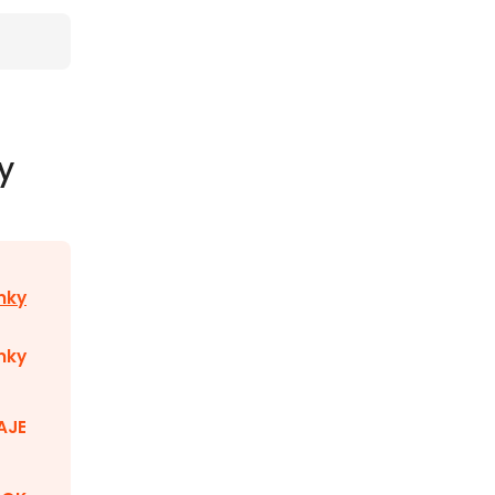
y
nky
nky
AJE