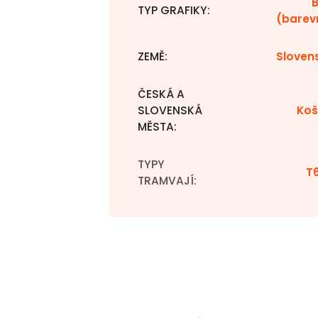
TYP GRAFIKY
:
(barev
ZEMĚ
:
Sloven
ČESKÁ A
SLOVENSKÁ
Koš
MĚSTA
:
TYPY
T
TRAMVAJÍ
: