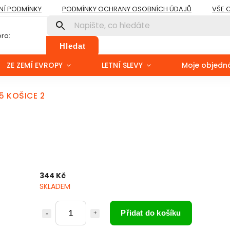
Í PODMÍNKY
PODMÍNKY OCHRANY OSOBNÍCH ÚDAJŮ
VŠE 
ra:
Hledat
ZE ZEMÍ EVROPY
LETNÍ SLEVY
Moje objedn
5 KOŠICE 2
344 Kč
SKLADEM
Přidat do košíku