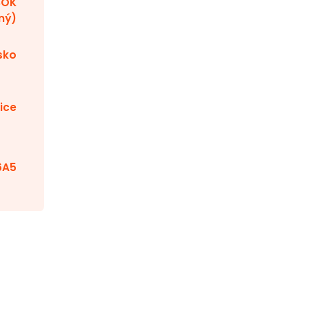
BOK
ný)
sko
ice
6A5