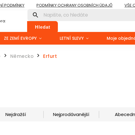
Í PODMÍNKY
PODMÍNKY OCHRANY OSOBNÍCH ÚDAJŮ
VŠE 
ra:
Hledat
ZE ZEMÍ EVROPY
LETNÍ SLEVY
Moje objedn
é
Německo
Erfurt
/
/
Nejdražší
Nejprodávanější
Abeced