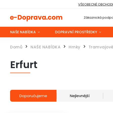
VŠEOBECNÉ OBCHODN
Zákaznická podpo
NAŠE NABÍDKA
DOPRAVNÍ PROSTŘEDKY
Domů
NAŠE NABÍDKA
Hrnky
Tramvajov
/
/
/
Erfurt
Doporučujeme
Nejlevnější