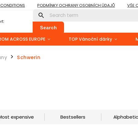
 CONDITIONS
PODMÍNKY OCHRANY OSOBNÍCH ÚDAJŮ
VŠE 
t:
Search
ROM ACROSS EUROPE
TOP Vánoční dárky
any
Schwerin
/
Most expensive
Bestsellers
Alphabetic