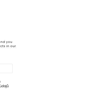
send you
ts in our
s
údajů