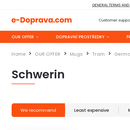
GENERAL TERMS AND
Customer suppor
OUR OFFER
DOPRAVNÍ PROSTŘEDKY
F
Home
OUR OFFER
Mugs
Tram
Germ
/
/
/
/
Schwerin
We recommend
Least expensive