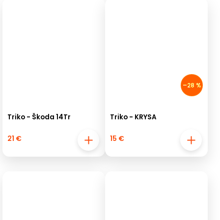
–28 %
Triko - Škoda 14Tr
Triko - KRYSA
21 €
15 €