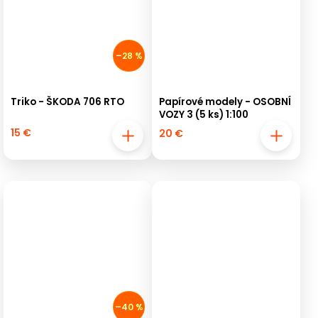
–28 %
Triko - ŠKODA 706 RTO
Papírové modely - OSOBNÍ
VOZY 3 (5 ks) 1:100
15 €
20 €
–40 %