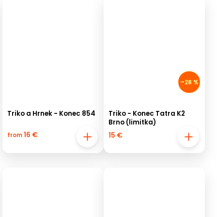
–28 %
Triko a Hrnek - Konec 854
Triko - Konec Tatra K2
Brno (limitka)
16 €
15 €
from