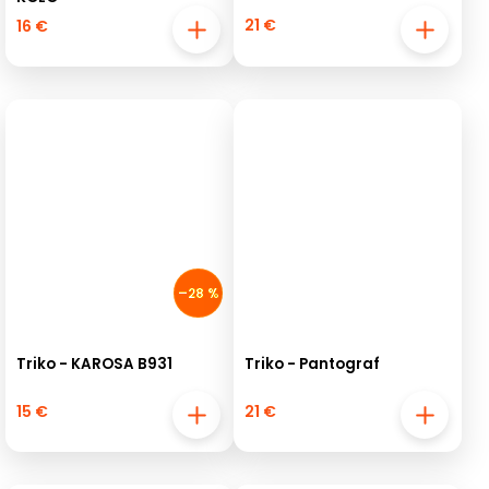
21 €
16 €
–28 %
Triko - KAROSA B931
Triko - Pantograf
15 €
21 €