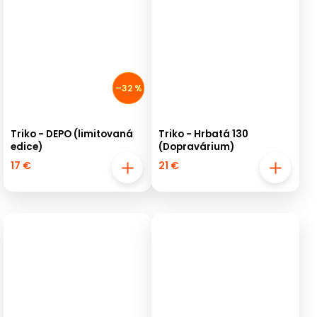
–32 %
Triko - DEPO (limitovaná
Triko - Hrbatá 130
edice)
(Dopravárium)
17 €
21 €