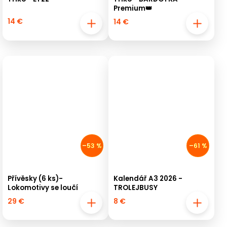
Premium👑
14 €
14 €
–53 %
–61 %
Přívěsky (6 ks)-
Kalendář A3 2026 -
Lokomotivy se loučí
TROLEJBUSY
29 €
8 €