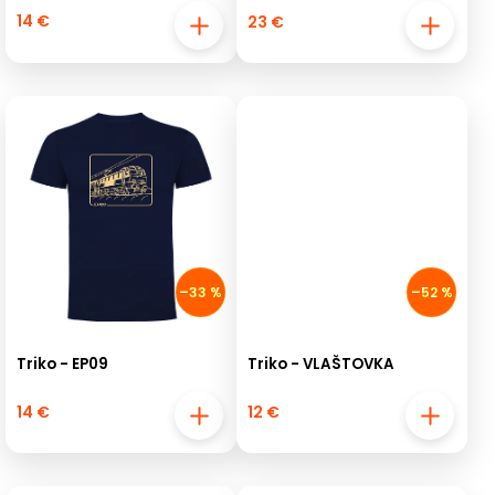
14 €
23 €
–33 %
–52 %
Triko - EP09
Triko - VLAŠTOVKA
14 €
12 €