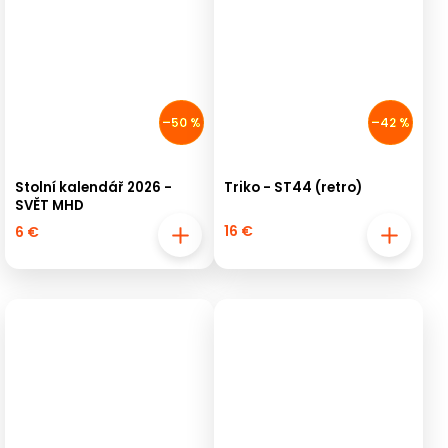
–50 %
–42 %
Stolní kalendář 2026 -
Triko - ST44 (retro)
SVĚT MHD
16 €
6 €