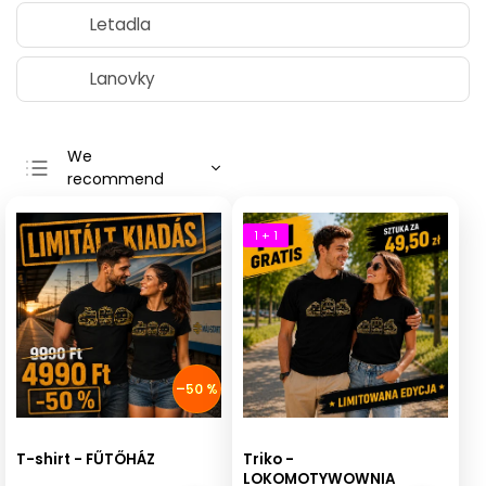
Letadla
Lanovky
We
recommend
Least expensive
Most expensive
1 + 1
Bestsellers
Alphabetically
–50 %
T-shirt - FŰTŐHÁZ
Triko -
LOKOMOTYWOWNIA