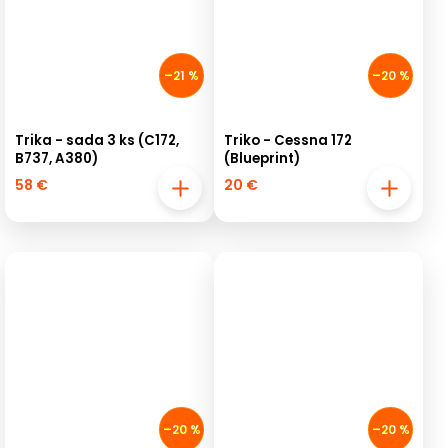
–21 %
–20 %
Trika - sada 3 ks (C172,
Triko - Cessna 172
B737, A380)
(Blueprint)
58 €
20 €
–20 %
–20 %