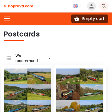
Empty cart
Search
Postcards
We
recommend
Least expensive
Most expensive
Bestsellers
Alphabetically