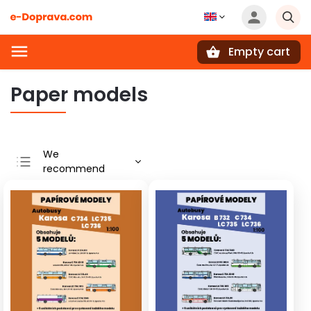
Empty cart
Search
Paper models
We
recommend
Least expensive
Most expensive
Bestsellers
Alphabetically