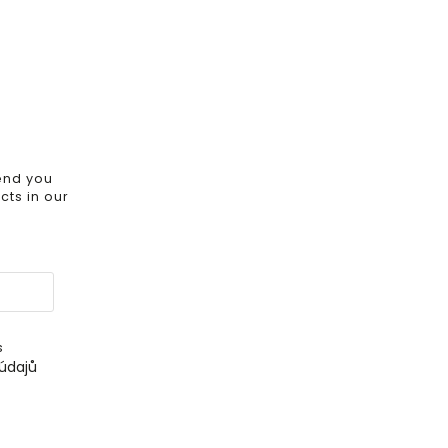
send you
ts in our
s
údajů