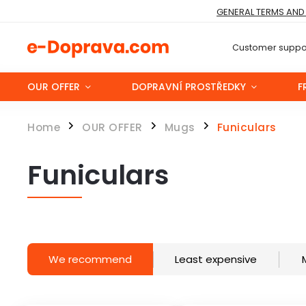
GENERAL TERMS AND
Customer suppor
OUR OFFER
DOPRAVNÍ PROSTŘEDKY
F
Home
OUR OFFER
Mugs
Funiculars
/
/
/
Funiculars
We recommend
Least expensive