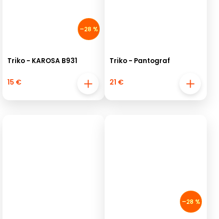
–28 %
Triko - KAROSA B931
Triko - Pantograf
15 €
21 €
–28 %