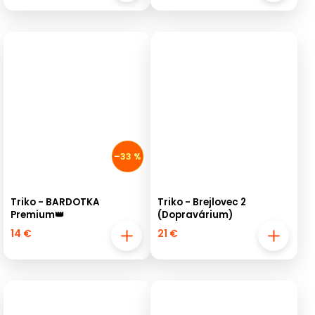
–33 %
Triko - BARDOTKA
Triko - Brejlovec 2
Premium👑
(Dopravárium)
14 €
21 €