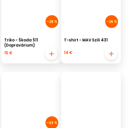
–28 %
–26 %
Triko - Škoda Š11
T-shirt - MAV Szili 431
(Dopravárium)
14 €
15 €
–33 %