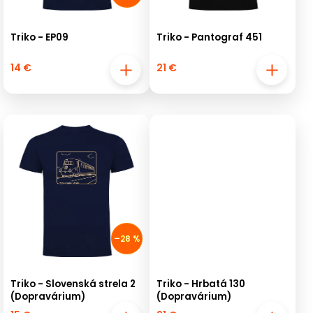
Triko - EP09
Triko - Pantograf 451
14 €
21 €
–28 %
Triko - Slovenská strela 2
Triko - Hrbatá 130
(Dopravárium)
(Dopravárium)