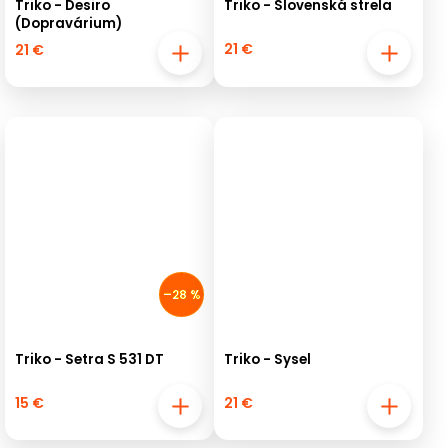
Triko - Desiro
Triko - Slovenská strela
(Dopravárium)
21 €
21 €
–28 %
Triko - Setra S 531 DT
Triko - Sysel
15 €
21 €