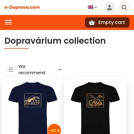
Empty cart
Search
Dopravárium collection
We
recommend
Least expensive
Most expensive
Bestsellers
Alphabetically
–33 %