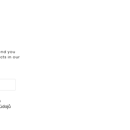
send you
ts in our
s
údajů