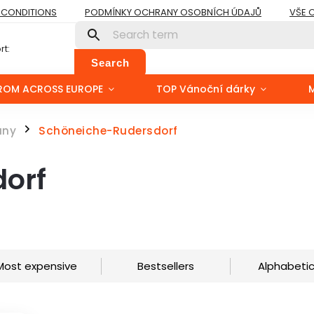
 CONDITIONS
PODMÍNKY OCHRANY OSOBNÍCH ÚDAJŮ
VŠE 
t:
Search
ROM ACROSS EUROPE
TOP Vánoční dárky
any
Schöneiche-Rudersdorf
/
orf
Most expensive
Bestsellers
Alphabetic