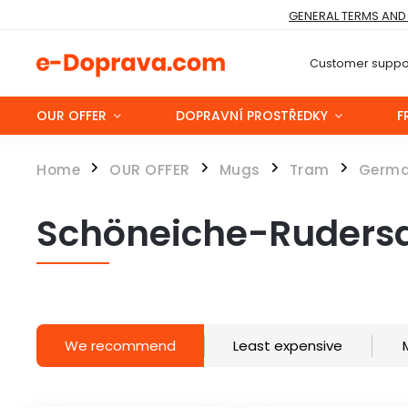
GENERAL TERMS AND
Customer suppor
OUR OFFER
DOPRAVNÍ PROSTŘEDKY
F
Home
OUR OFFER
Mugs
Tram
Germ
/
/
/
/
Schöneiche-Rudersd
We recommend
Least expensive