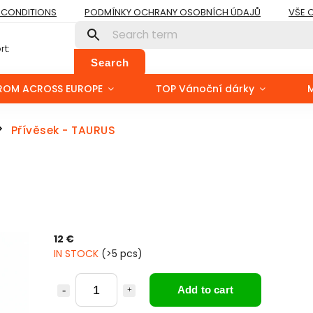
 CONDITIONS
PODMÍNKY OCHRANY OSOBNÍCH ÚDAJŮ
VŠE 
t:
Search
ROM ACROSS EUROPE
TOP Vánoční dárky
Přívěsek - TAURUS
/
12 €
IN STOCK
(>5 pcs)
Add to cart