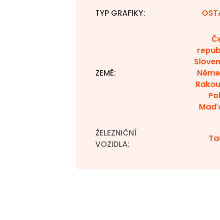
TYP GRAFIKY
:
OST
Č
repub
Sloven
ZEMĚ
:
Něme
Rakou
Po
Maď
ŽELEZNIČNÍ
Ta
VOZIDLA
: