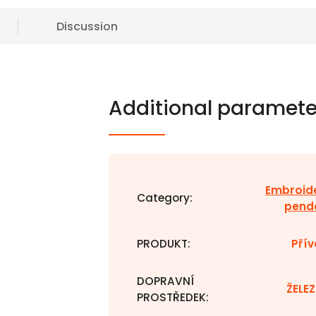
Discussion
Additional paramete
Embroid
Category
:
pend
PRODUKT
:
Přív
DOPRAVNÍ
ŽELE
PROSTŘEDEK
: