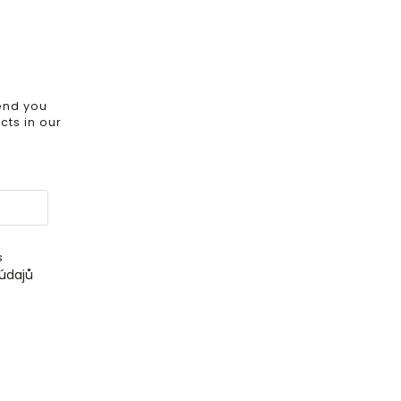
send you
ts in our
s
údajů