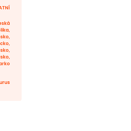
ATNÍ
eská
lika,
sko,
cko,
sko,
lsko,
arko
urus