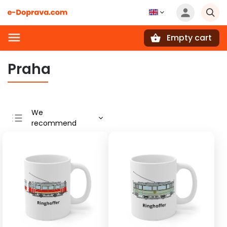
Empty cart
Search
Praha
We
recommend
Least expensive
Most expensive
Bestsellers
Alphabetically