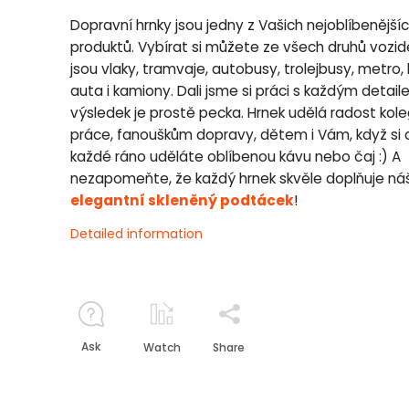
Dopravní hrnky jsou jedny z Vašich nejoblíbenější
produktů. Vybírat si můžete ze všech druhů vozide
jsou vlaky, tramvaje, autobusy, trolejbusy, metro, 
auta i kamiony. Dali jsme si práci s každým detai
výsledek je prostě pecka. Hrnek udělá radost kol
práce, fanouškům dopravy, dětem i Vám, když si 
každé ráno uděláte oblíbenou kávu nebo čaj :) A
nezapomeňte, že každý hrnek skvěle doplňuje ná
elegantní skleněný podtácek
!
Detailed information
Ask
Watch
Share