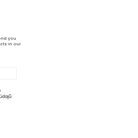
send you
ts in our
s
údajů