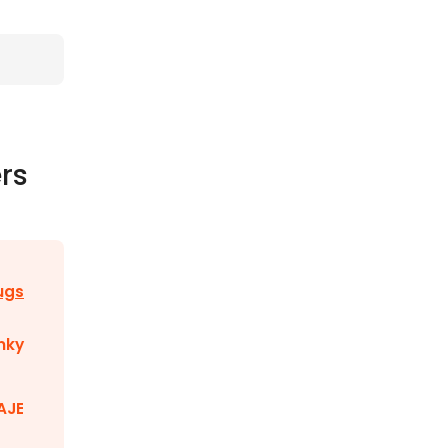
rs
ugs
nky
AJE