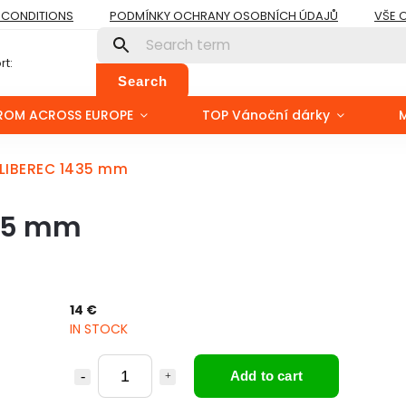
 CONDITIONS
PODMÍNKY OCHRANY OSOBNÍCH ÚDAJŮ
VŠE 
t:
Search
ROM ACROSS EUROPE
TOP Vánoční dárky
F LIBEREC 1435 mm
435 mm
14 €
IN STOCK
Add to cart