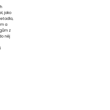
ch
l, jako
letadla,
lem a
egům z
do něj
š