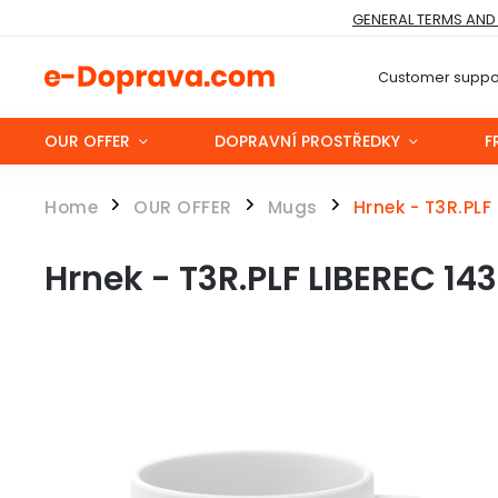
GENERAL TERMS AND
Customer suppor
OUR OFFER
DOPRAVNÍ PROSTŘEDKY
F
Home
OUR OFFER
Mugs
Hrnek - T3R.PL
/
/
/
Hrnek - T3R.PLF LIBEREC 1