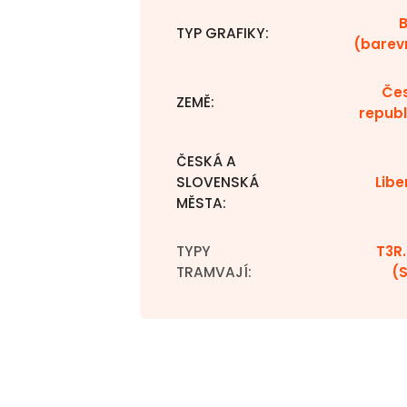
TYP GRAFIKY
:
(barev
Če
ZEMĚ
:
republ
ČESKÁ A
SLOVENSKÁ
Libe
MĚSTA
:
TYPY
T3R.
TRAMVAJÍ
:
(S