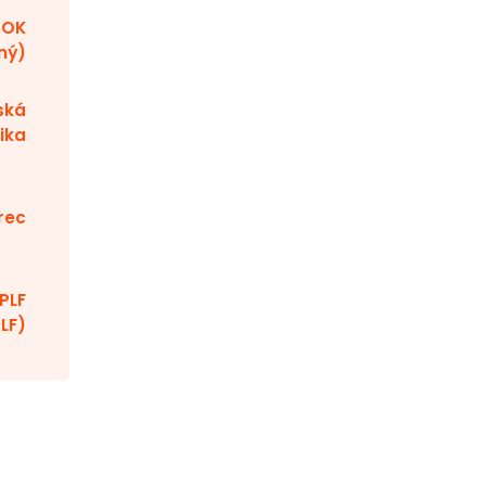
BOK
ný)
ská
ika
rec
PLF
LF)