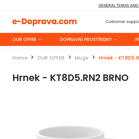
GENERAL TERMS AND
Customer suppor
OUR OFFER
DOPRAVNÍ PROSTŘEDKY
F
Home
OUR OFFER
Mugs
Hrnek - KT8D5.
/
/
/
Hrnek - KT8D5.RN2 BRNO