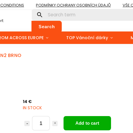
 CONDITIONS
PODMÍNKY OCHRANY OSOBNÍCH ÚDAJŮ
VŠE 
t:
Search
ROM ACROSS EUROPE
TOP Vánoční dárky
RN2 BRNO
14 €
IN STOCK
Add to cart