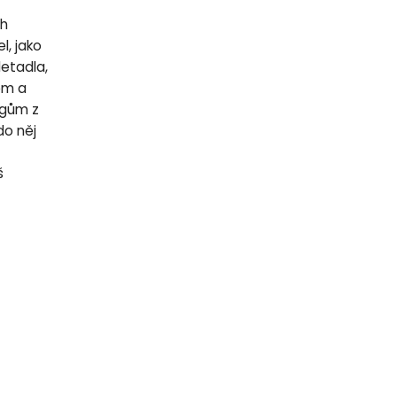
ch
l, jako
letadla,
lem a
egům z
do něj
š