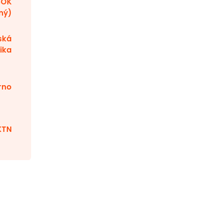
BOK
ný)
ská
ika
rno
KTN