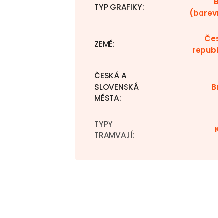
TYP GRAFIKY
:
(barev
Če
ZEMĚ
:
republ
ČESKÁ A
SLOVENSKÁ
B
MĚSTA
:
TYPY
TRAMVAJÍ
: