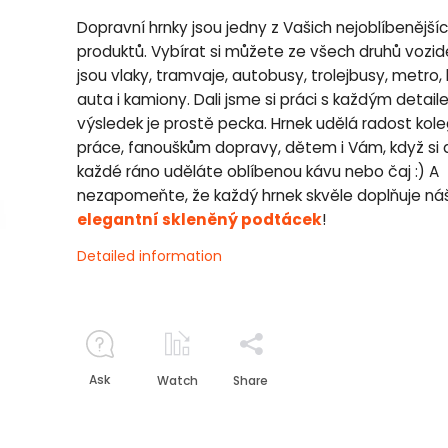
Dopravní hrnky jsou jedny z Vašich nejoblíbenější
produktů. Vybírat si můžete ze všech druhů vozide
jsou vlaky, tramvaje, autobusy, trolejbusy, metro, 
auta i kamiony. Dali jsme si práci s každým detai
výsledek je prostě pecka. Hrnek udělá radost kol
práce, fanouškům dopravy, dětem i Vám, když si 
každé ráno uděláte oblíbenou kávu nebo čaj :) A
nezapomeňte, že každý hrnek skvěle doplňuje ná
elegantní skleněný podtácek
!
Detailed information
Ask
Watch
Share