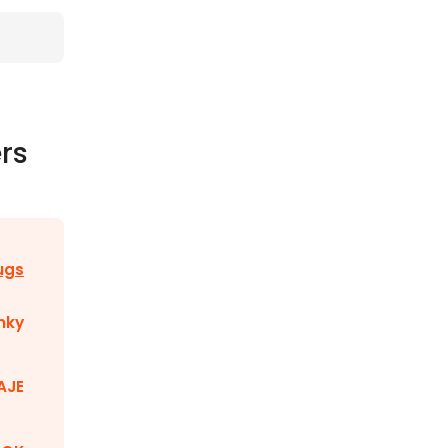
rs
ugs
nky
AJE