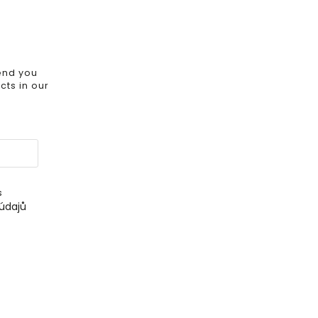
send you
ts in our
s
údajů