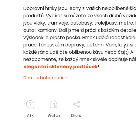
Dopravní hrnky jsou jedny z Vašich nejoblíbenější
produktů. Vybírat si můžete ze všech druhů vozide
jsou vlaky, tramvaje, autobusy, trolejbusy, metro, 
auta i kamiony. Dali jsme si práci s každým detai
výsledek je prostě pecka. Hrnek udělá radost kol
práce, fanouškům dopravy, dětem i Vám, když si 
každé ráno uděláte oblíbenou kávu nebo čaj :) A
nezapomeňte, že každý hrnek skvěle doplňuje ná
elegantní skleněný podtácek
!
Detailed information
Ask
Watch
Share