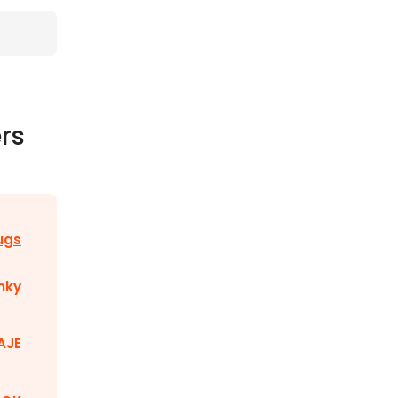
rs
ugs
nky
AJE