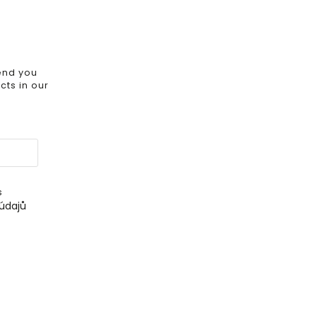
send you
ts in our
s
údajů