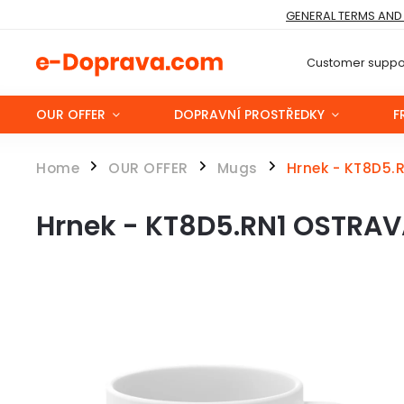
GENERAL TERMS AND
Customer suppor
OUR OFFER
DOPRAVNÍ PROSTŘEDKY
F
Home
OUR OFFER
Mugs
Hrnek - KT8D5.
/
/
/
Hrnek - KT8D5.RN1 OSTRAV