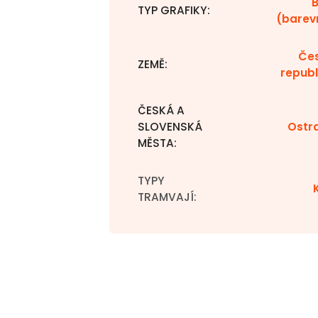
TYP GRAFIKY
:
(barev
Če
ZEMĚ
:
republ
ČESKÁ A
SLOVENSKÁ
Ostr
MĚSTA
:
TYPY
TRAMVAJÍ
: