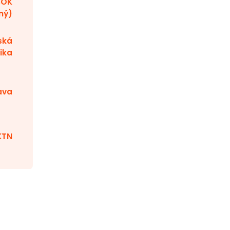
BOK
ný)
ská
ika
ava
KTN