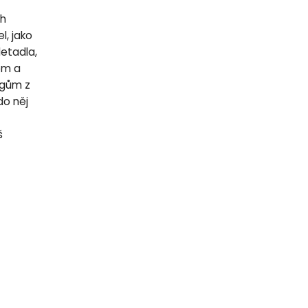
ch
l, jako
letadla,
lem a
egům z
do něj
š