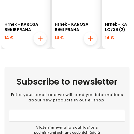
 KAROSA
Hrnek - KAROSA
Hrnek - KAROSA
RAHA
B961 PRAHA
LC736 (2)
14 €
14 €
Subscribe to newsletter
Enter your email and we will send you informations
about new products in our e-shop.
Vložením e-mailu souhlasíte s
podmínkami ochrany osobních údajů