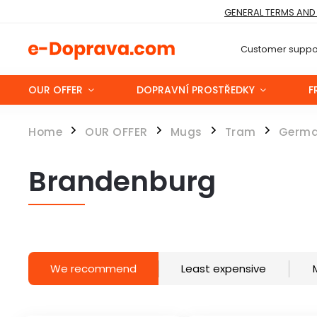
GENERAL TERMS AND
Customer suppor
OUR OFFER
DOPRAVNÍ PROSTŘEDKY
F
Home
OUR OFFER
Mugs
Tram
Germ
/
/
/
/
Brandenburg
We recommend
Least expensive