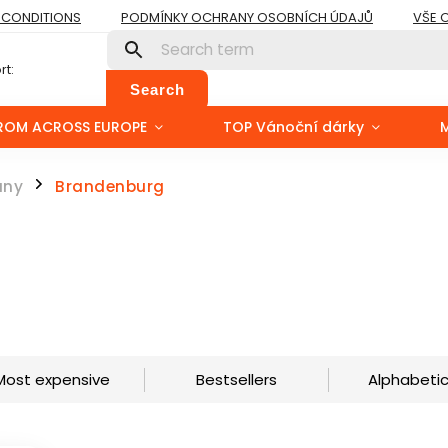
 CONDITIONS
PODMÍNKY OCHRANY OSOBNÍCH ÚDAJŮ
VŠE 
t:
Search
ROM ACROSS EUROPE
TOP Vánoční dárky
any
Brandenburg
/
Most expensive
Bestsellers
Alphabetic