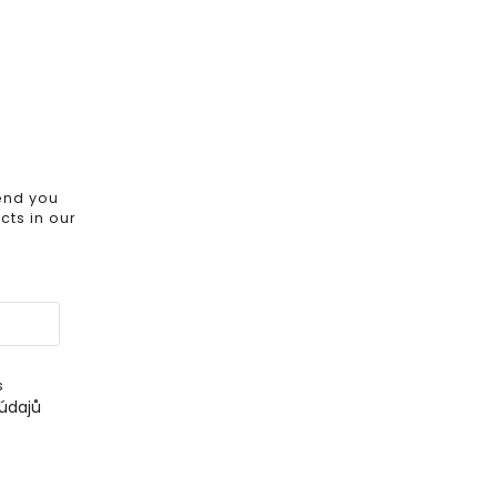
send you
ts in our
s
údajů