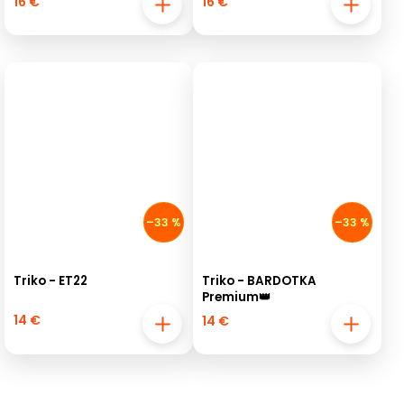
16 €
16 €
–33 %
–33 %
Triko - ET22
Triko - BARDOTKA
Premium👑
14 €
14 €