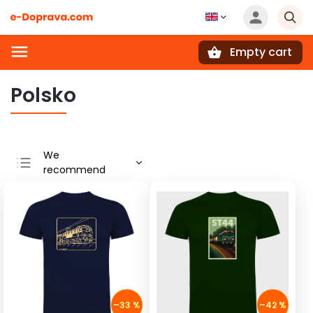
Empty cart
Search
Polsko
We
recommend
Least expensive
Most expensive
Bestsellers
Alphabetically
–33 %
–42 %