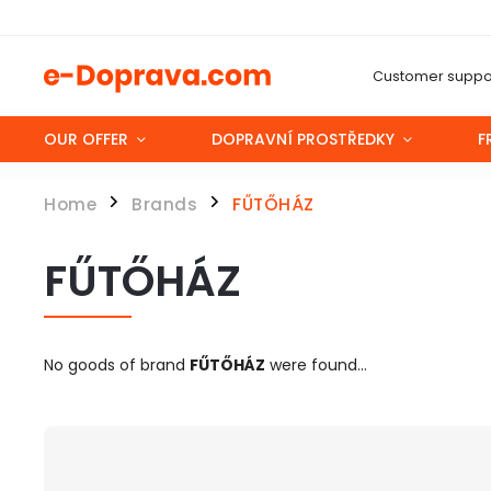
Customer suppor
OUR OFFER
DOPRAVNÍ PROSTŘEDKY
F
Home
Brands
FŰTŐHÁZ
/
/
FŰTŐHÁZ
No goods of brand
FŰTŐHÁZ
were found...