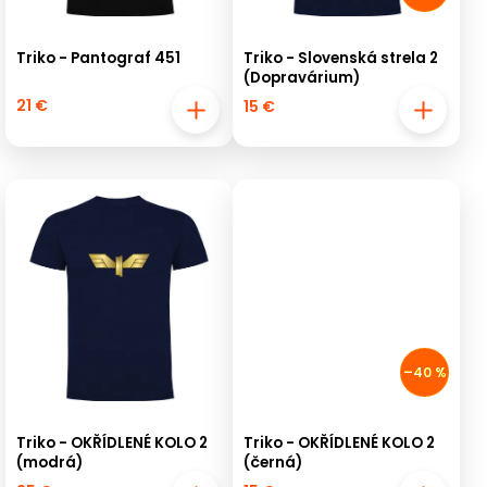
Triko - Pantograf 451
Triko - Slovenská strela 2
(Dopravárium)
21 €
15 €
–40 %
Triko - OKŘÍDLENÉ KOLO 2
Triko - OKŘÍDLENÉ KOLO 2
(modrá)
(černá)