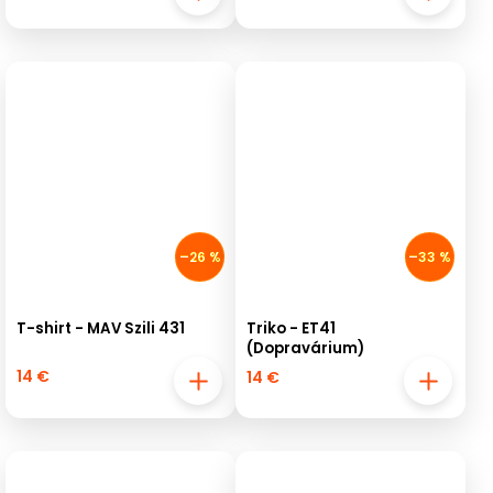
–26 %
–33 %
T-shirt - MAV Szili 431
Triko - ET41
(Dopravárium)
14 €
14 €