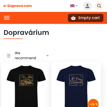
Empty cart
Search
Dopravárium
We
recommend
Least expensive
Most expensive
Bestsellers
Alphabetically
–28 %