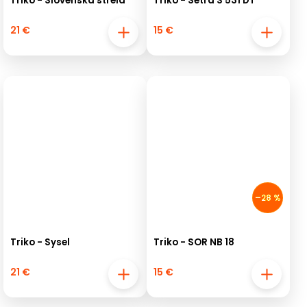
Triko - Slovenská strela
Triko - Setra S 531 DT
21 €
15 €
–28 %
Triko - Sysel
Triko - SOR NB 18
21 €
15 €