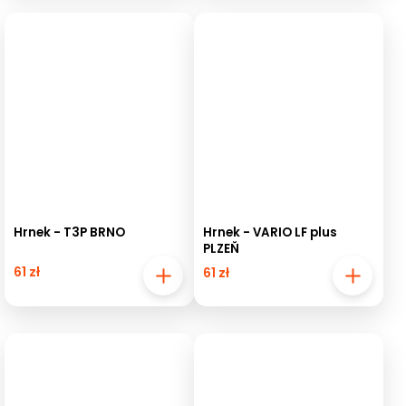
Hrnek - T3P BRNO
Hrnek - VARIO LF plus
PLZEŇ
61 zł
61 zł