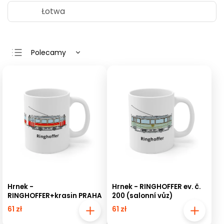
Łotwa
Polecamy
Najtańsze
Najdroższe
Najczęściej
sprzedawane
Alfabetycznie
Hrnek -
Hrnek - RINGHOFFER ev. č.
RINGHOFFER+krasin PRAHA
200 (salonní vůz)
61 zł
61 zł