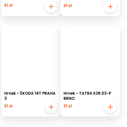
61 zł
61 zł
Hrnek - ŠKODA 14T PRAHA
Hrnek - TATRA K2R.03-P
3
BRNO
61 zł
61 zł