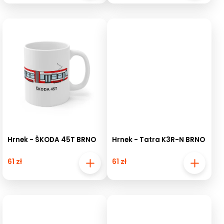
Hrnek - ŠKODA 45T BRNO
Hrnek - Tatra K3R-N BRNO
61 zł
61 zł