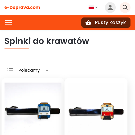
Pusty koszyk
Szukaj
Spinki do krawatów
Polecamy
Najtańsze
Najdroższe
Najczęściej
sprzedawane
Alfabetycznie