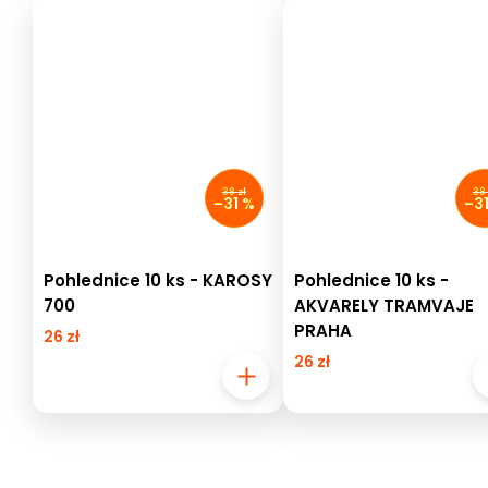
38 zł
38 
–31 %
–3
Pohlednice 10 ks - KAROSY
Pohlednice 10 ks -
700
AKVARELY TRAMVAJE
PRAHA
26 zł
26 zł