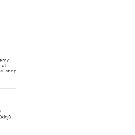
iemy
mat
 e-shop.
s
údajů