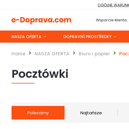
OGÓLNE WARUNK
Wsparcie klienta:
NASZA OFERTA
DOPRAVNÍ PROSTŘEDKY
Home
NASZA OFERTA
Biuro i papier
Poc
/
/
/
Pocztówki
Polecamy
Najtańsze