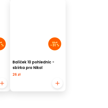
zł
38 zł
1 %
–31 %
Balíček 10 pohlednic -
sbírka pro Nikol
26 zł