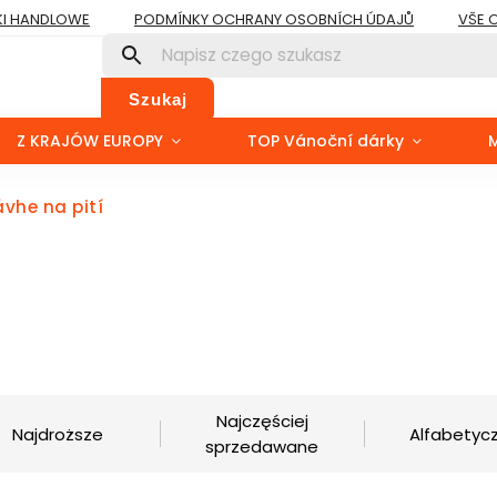
I HANDLOWE
PODMÍNKY OCHRANY OSOBNÍCH ÚDAJŮ
VŠE 
Szukaj
Z KRAJÓW EUROPY
TOP Vánoční dárky
ávhe na pití
Najczęściej
Najdroższe
Alfabetycz
sprzedawane