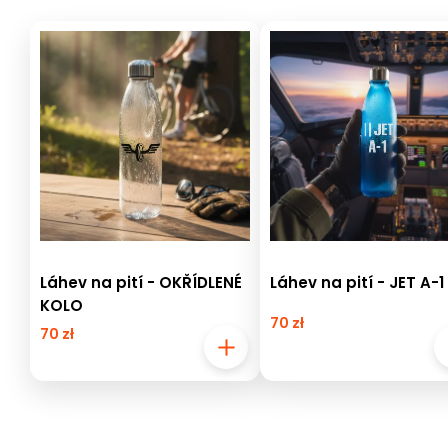
Láhev na pití - OKŘÍDLENÉ
Láhev na pití - JET A-1
KOLO
70 zł
70 zł