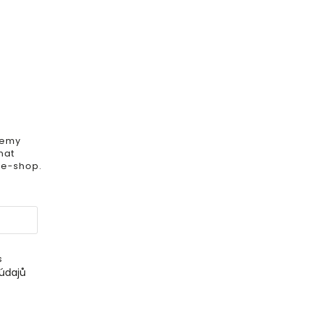
iemy
mat
 e-shop.
s
údajů