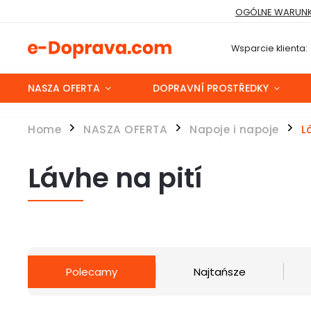
OGÓLNE WARUNK
Wsparcie klienta:
NASZA OFERTA
DOPRAVNÍ PROSTŘEDKY
Home
NASZA OFERTA
Napoje i napoje
L
/
/
/
Lávhe na pití
Polecamy
Najtańsze