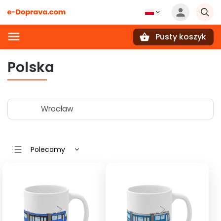
Pusty koszyk
Szukaj
Polska
Wrocław
Polecamy
Najtańsze
Najdroższe
Najczęściej
sprzedawane
Alfabetycznie