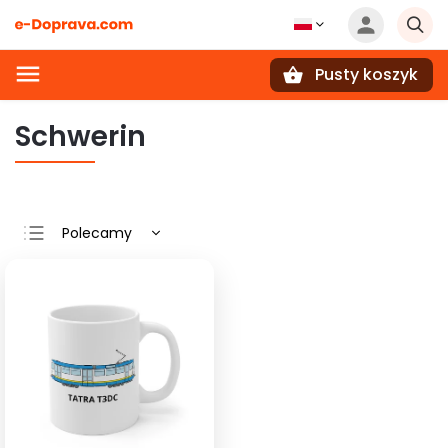
Pusty koszyk
Szukaj
Schwerin
Polecamy
Najtańsze
Najdroższe
Najczęściej
sprzedawane
Alfabetycznie