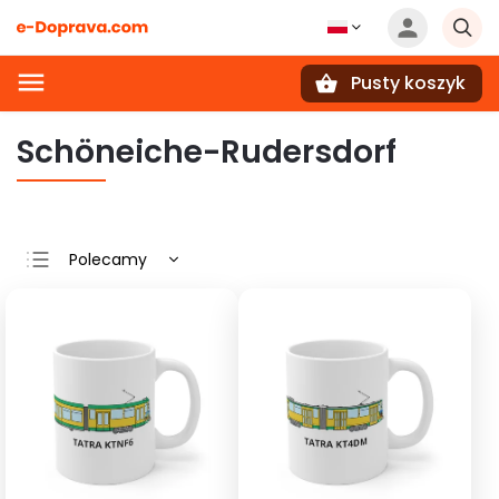
Pusty koszyk
Szukaj
Schöneiche-Rudersdorf
Polecamy
Najtańsze
Najdroższe
Najczęściej
sprzedawane
Alfabetycznie