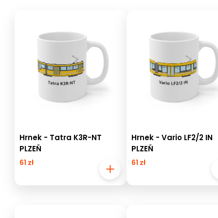
Hrnek - Tatra K3R-NT
Hrnek - Vario LF2/2 IN
PLZEŇ
PLZEŇ
61 zł
61 zł