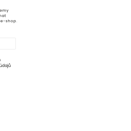
iemy
mat
 e-shop.
s
údajů