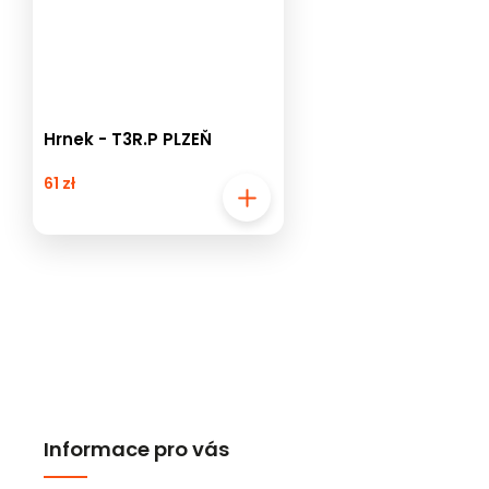
Hrnek - T3R.P PLZEŇ
61 zł
Informace pro vás