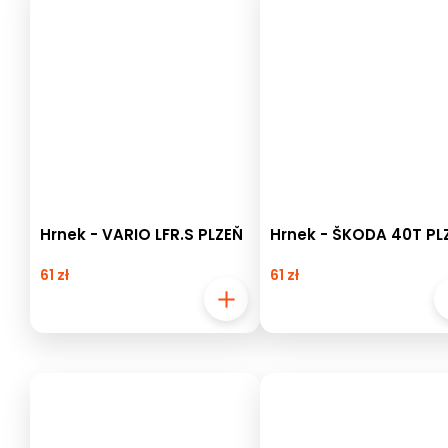
Hrnek - VARIO LFR.S PLZEŇ
Hrnek - ŠKODA 40T PL
61 zł
61 zł