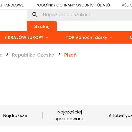
I HANDLOWE
PODMÍNKY OCHRANY OSOBNÍCH ÚDAJŮ
VŠE 
Szukaj
Z KRAJÓW EUROPY
TOP Vánoční dárky
e
Republika Czeska
Plzeň
/
/
Najczęściej
Najdroższe
Alfabetycz
sprzedawane