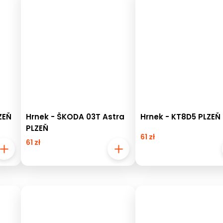
ZEŇ
Hrnek - ŠKODA 03T Astra
Hrnek - KT8D5 PLZEŇ 
PLZEŇ
61 zł
61 zł