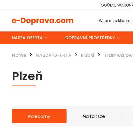
OGÓLNE WARUNK
Wsparcie klienta:
NASZA OFERTA
DOPRAVNÍ PROSTŘEDKY
Home
NASZA OFERTA
Kubki
Tramwajow
/
/
/
Plzeň
Polecamy
Najtańsze