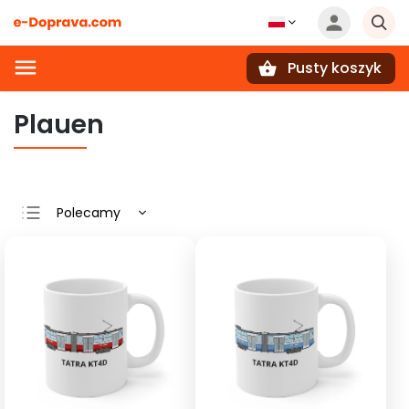
Pusty koszyk
Szukaj
Plauen
Polecamy
Najtańsze
Najdroższe
Najczęściej
sprzedawane
Alfabetycznie