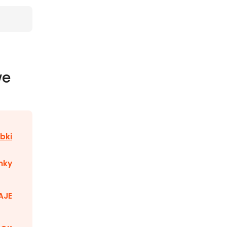
we
bki
nky
AJE