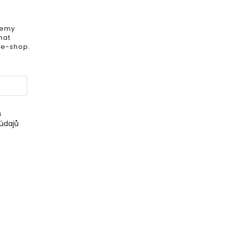
iemy
mat
 e-shop.
s
údajů