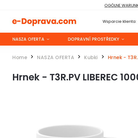
OGÓLNE WARUNK
Wsparcie klienta:
NASZA OFERTA
DOPRAVNÍ PROSTŘEDKY
Home
NASZA OFERTA
Kubki
Hrnek - T3R
/
/
/
Hrnek - T3R.PV LIBEREC 1