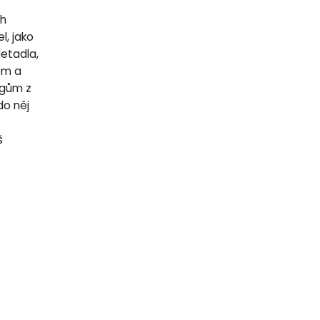
ch
l, jako
letadla,
lem a
egům z
do něj
š