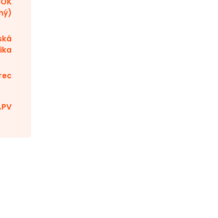
BOK
ný)
ská
ika
rec
.PV