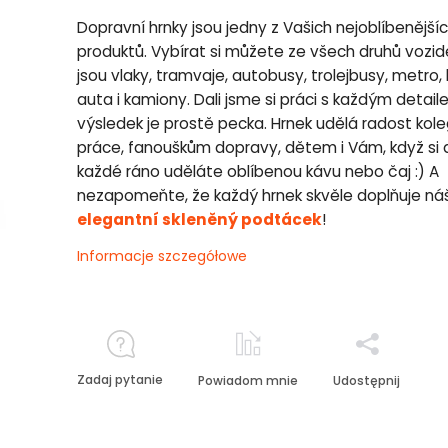
Dopravní hrnky jsou jedny z Vašich nejoblíbenější
produktů. Vybírat si můžete ze všech druhů vozide
jsou vlaky, tramvaje, autobusy, trolejbusy, metro, 
auta i kamiony. Dali jsme si práci s každým detai
výsledek je prostě pecka. Hrnek udělá radost kol
práce, fanouškům dopravy, dětem i Vám, když si 
každé ráno uděláte oblíbenou kávu nebo čaj :) A
nezapomeňte, že každý hrnek skvěle doplňuje ná
elegantní skleněný podtácek
!
Informacje szczegółowe
Zadaj pytanie
Powiadom mnie
Udostępnij