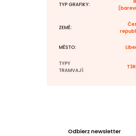
TYP GRAFIKY
:
(barev
Če
ZEMĚ
:
republ
MĚSTO
:
Libe
TYPY
T3R
TRAMVAJÍ
:
Odbierz newsletter