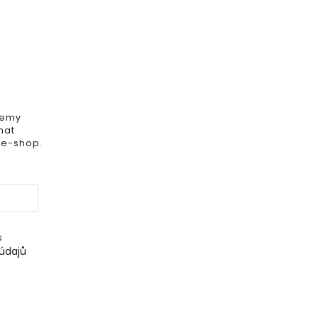
iemy
mat
 e-shop.
s
údajů