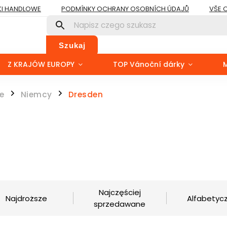
I HANDLOWE
PODMÍNKY OCHRANY OSOBNÍCH ÚDAJŮ
VŠE 
Szukaj
Z KRAJÓW EUROPY
TOP Vánoční dárky
e
Niemcy
Dresden
/
/
Najczęściej
Najdroższe
Alfabetycz
sprzedawane