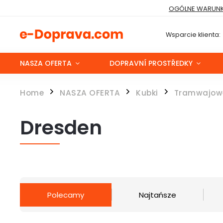
OGÓLNE WARUNK
Wsparcie klienta:
NASZA OFERTA
DOPRAVNÍ PROSTŘEDKY
Home
NASZA OFERTA
Kubki
Tramwajow
/
/
/
Dresden
Polecamy
Najtańsze