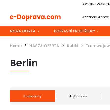
OGÓLNE WARUNK
Wsparcie klienta:
NASZA OFERTA
DOPRAVNÍ PROSTŘEDKY
Home
NASZA OFERTA
Kubki
Tramwajow
/
/
/
Berlin
Polecamy
Najtańsze