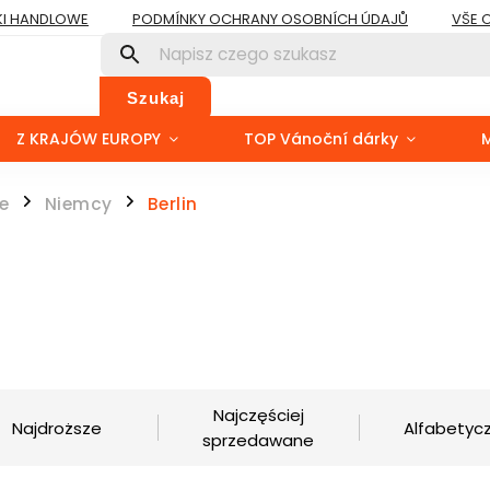
I HANDLOWE
PODMÍNKY OCHRANY OSOBNÍCH ÚDAJŮ
VŠE 
Szukaj
Z KRAJÓW EUROPY
TOP Vánoční dárky
e
Niemcy
Berlin
/
/
Najczęściej
Najdroższe
Alfabetycz
sprzedawane