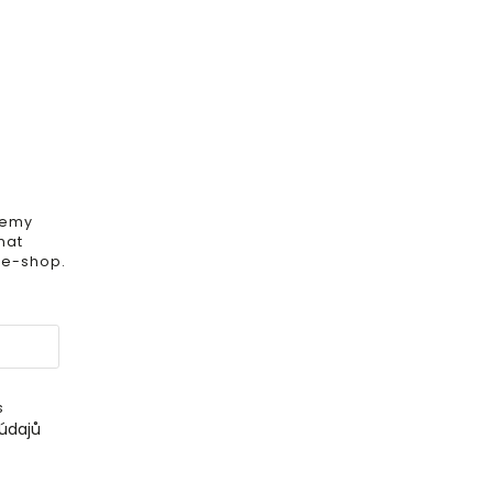
iemy
mat
 e-shop.
s
údajů