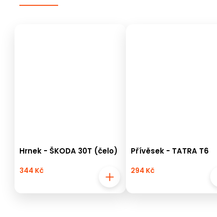
Hrnek - ŠKODA 30T (čelo)
Přívěsek - TATRA T6
344 Kč
294 Kč