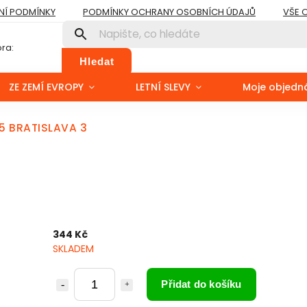
Í PODMÍNKY
PODMÍNKY OCHRANY OSOBNÍCH ÚDAJŮ
VŠE 
ra:
Hledat
ZE ZEMÍ EVROPY
LETNÍ SLEVY
Moje objedn
A5 BRATISLAVA 3
3
344 Kč
SKLADEM
Přidat do košíku