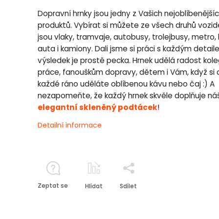
Dopravní hrnky jsou jedny z Vašich nejoblíbenější
produktů. Vybírat si můžete ze všech druhů vozide
jsou vlaky, tramvaje, autobusy, trolejbusy, metro, 
auta i kamiony. Dali jsme si práci s každým detai
výsledek je prostě pecka. Hrnek udělá radost kol
práce, fanouškům dopravy, dětem i Vám, když si 
každé ráno uděláte oblíbenou kávu nebo čaj :) A
nezapomeňte, že každý hrnek skvěle doplňuje ná
elegantní skleněný podtácek
!
Detailní informace
Zeptat se
Hlídat
Sdílet