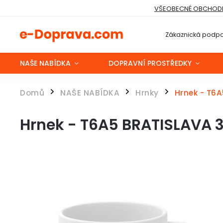
VŠEOBECNÉ OBCHODN
Zákaznická podpo
NAŠE NABÍDKA
DOPRAVNÍ PROSTŘEDKY
Domů
NAŠE NABÍDKA
Hrnky
Hrnek - T6
/
/
/
Hrnek - T6A5 BRATISLAVA 