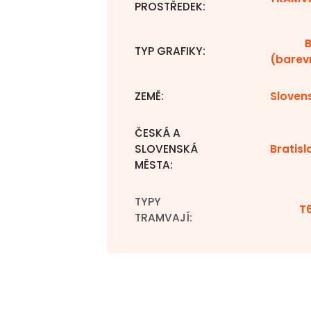
PROSTŘEDEK
:
TYP GRAFIKY
:
(barev
ZEMĚ
:
Sloven
ČESKÁ A
SLOVENSKÁ
Bratisl
MĚSTA
:
TYPY
T
TRAMVAJÍ
: