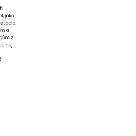
ch
l, jako
letadla,
lem a
egům z
do něj
š